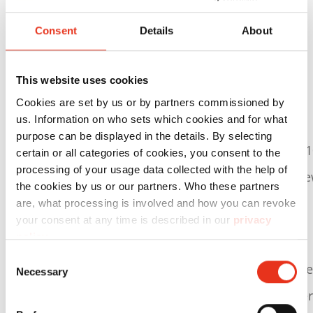
Motor 4,0 kW
Consent
Details
About
Spannung / Frequenz 3 x 400 V / 50 Hz
Presskraft 178 kN
This website uses cookies
Stundenleistung ca. 2 - 5 Ballen
Cookies are set by us or by partners commissioned by
us. Information on who sets which cookies and for what
Ballengewicht bis 250 kg (materialabhängig)
purpose can be displayed in the details. By selecting
Maximale Ballengröße L 1200 x B 780 x H max.
certain or all categories of cookies, you consent to the
processing of your usage data collected with the help of
Abmessungen B 1700 x T 1075 x H 2470 mm, Gew
the cookies by us or our partners. Who these partners
Folientastatur mit wählbaren Programmen für
are, what processing is involved and how you can revoke
your consent at any time is described in our
privacy
Kartonage und Folie
policy
.
Grafikfähiges Display mit Anzeige Ist-
Consent
Zustand, Ballenzähler und Betriebsstundenzähle
Necessary
Selection
Auto-Start-Stopp beim Öffnen und Schließen der