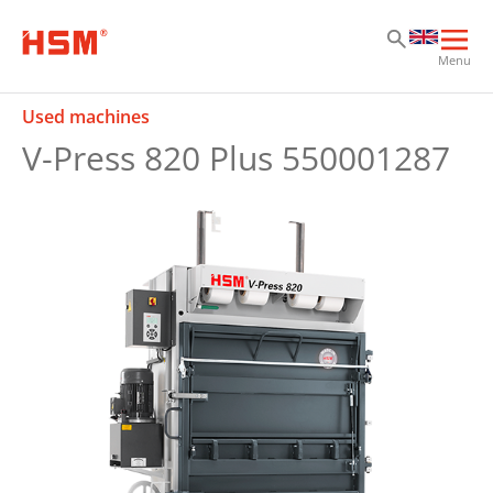
Sk
Sk
Sk
Ope
Menu
mai
navi
Used machines
V-Press 820 Plus 550001287